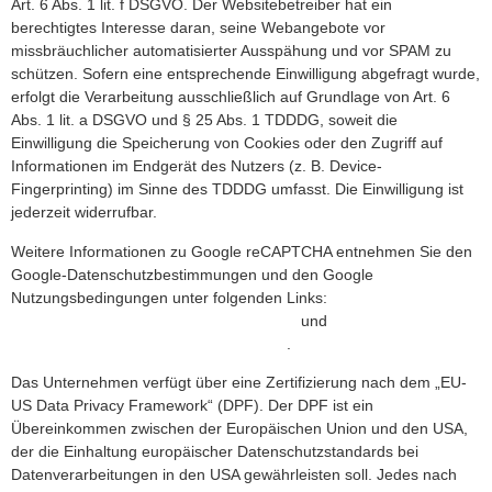
Art. 6 Abs. 1 lit. f DSGVO. Der Websitebetreiber hat ein
berechtigtes Interesse daran, seine Webangebote vor
missbräuchlicher automatisierter Ausspähung und vor SPAM zu
schützen. Sofern eine entsprechende Einwilligung abgefragt wurde,
erfolgt die Verarbeitung ausschließlich auf Grundlage von Art. 6
Abs. 1 lit. a DSGVO und § 25 Abs. 1 TDDDG, soweit die
Einwilligung die Speicherung von Cookies oder den Zugriff auf
Informationen im Endgerät des Nutzers (z. B. Device-
Fingerprinting) im Sinne des TDDDG umfasst. Die Einwilligung ist
jederzeit widerrufbar.
Weitere Informationen zu Google reCAPTCHA entnehmen Sie den
Google-Datenschutzbestimmungen und den Google
Nutzungsbedingungen unter folgenden Links:
https://policies.google.com/privacy?hl=de
und
https://policies.google.com/terms?hl=de
.
Das Unternehmen verfügt über eine Zertifizierung nach dem „EU-
US Data Privacy Framework“ (DPF). Der DPF ist ein
Übereinkommen zwischen der Europäischen Union und den USA,
der die Einhaltung europäischer Datenschutzstandards bei
Datenverarbeitungen in den USA gewährleisten soll. Jedes nach