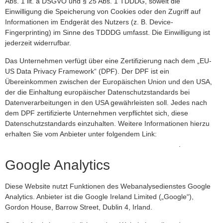
Abs. 1 lit. a DSGVO und § 25 Abs. 1 TDDDG, soweit die
Einwilligung die Speicherung von Cookies oder den Zugriff auf
Informationen im Endgerät des Nutzers (z. B. Device-
Fingerprinting) im Sinne des TDDDG umfasst. Die Einwilligung ist
jederzeit widerrufbar.
Das Unternehmen verfügt über eine Zertifizierung nach dem „EU-
US Data Privacy Framework“ (DPF). Der DPF ist ein
Übereinkommen zwischen der Europäischen Union und den USA,
der die Einhaltung europäischer Datenschutzstandards bei
Datenverarbeitungen in den USA gewährleisten soll. Jedes nach
dem DPF zertifizierte Unternehmen verpflichtet sich, diese
Datenschutzstandards einzuhalten. Weitere Informationen hierzu
erhalten Sie vom Anbieter unter folgendem Link:
https://www.dataprivacyframework.gov/participant/5780
.
Google Analytics
Diese Website nutzt Funktionen des Webanalysedienstes Google
Analytics. Anbieter ist die Google Ireland Limited („Google“),
Gordon House, Barrow Street, Dublin 4, Irland.